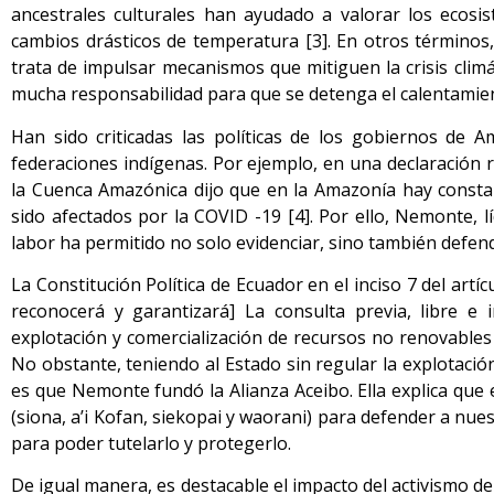
ancestrales culturales han ayudado a valorar los ecosi
cambios drásticos de temperatura [3]. En otros términos, 
trata de impulsar mecanismos que mitiguen la crisis clim
mucha responsabilidad para que se detenga el calentamient
Han sido criticadas las políticas de los gobiernos de A
federaciones indígenas. Por ejemplo, en una declaración r
la Cuenca Amazónica dijo que en la Amazonía hay constant
sido afectados por la COVID -19 [4]. Por ello, Nemonte, 
labor ha permitido no solo evidenciar, sino también defend
La Constitución Política de Ecuador en el inciso 7 del art
reconocerá y garantizará] La consulta previa, libre 
explotación y comercialización de recursos no renovables
No obstante, teniendo al Estado sin regular la explotaci
es que Nemonte fundó la Alianza Aceibo. Ella explica que
(siona, a’i Kofan, siekopai y waorani) para defender a nu
para poder tutelarlo y protegerlo.
De igual manera, es destacable el impacto del activismo