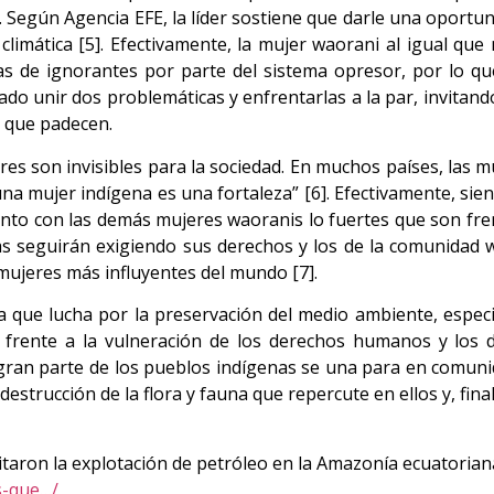
l. Según Agencia EFE, la líder sostiene que darle una oportu
 climática [5]. Efectivamente, la mujer waorani al igual qu
cadas de ignorantes por parte del sistema opresor, por lo 
ado unir dos problemáticas y enfrentarlas a la par, invitan
as que padecen.
s son invisibles para la sociedad. En muchos países, las mu
una mujer indígena es una fortaleza” [6]. Efectivamente, si
, junto con las demás mujeres waoranis lo fuertes que son fr
s seguirán exigiendo sus derechos y los de la comunidad w
mujeres más influyentes del mundo [7].
que lucha por la preservación del medio ambiente, espec
o frente a la vulneración de los derechos humanos y los 
 gran parte de los pueblos indígenas se una para en comuni
 destrucción de la flora y fauna que repercute en ellos y, fi
itaron la explotación de petróleo en la Amazonía ecuatoriana
s-que…/