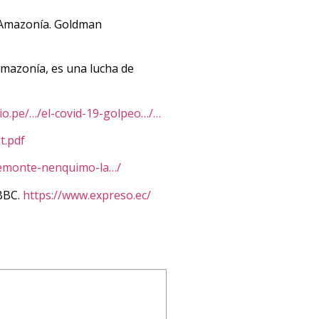
a Amazonía. Goldman
Amazonía, es una lucha de
cio.pe/…/el-covid-19-golpeo…/…
t.pdf
/nemonte-nenquimo-la…/
 BBC.
https://www.expreso.ec/