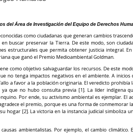
ros del Área de Investigación del Equipo de Derechos Hum
reconocidas como ciudadanas que generan cambios trascende
en buscar preservar la Tierra. De este modo, son ciudada
es estructurales que permita obtener justicia integral. E
oriana que ganó el Premio Medioambiental Goldman.
 tiene como objetivo salvaguardar los recursos. De este mod
ue no tenga impactos negativos en el ambiente. A inicios d
llo a favor a la población originaria. El veredicto prohibía
 ya que no hubo consulta previa [1]. La líder indígena q
nquino. Por ende, su activismo ambiental es ejemplar. El 
 agradece el premio, porque es una forma de conmemorar la
u hogar [2]. La victoria en la instancia judicial simboliza 
.
causas ambientalistas. Por ejemplo, el cambio climático. 