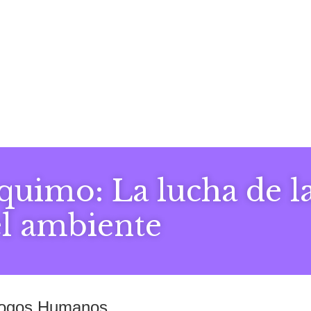
imo: La lucha de la
el ambiente
álogos Humanos