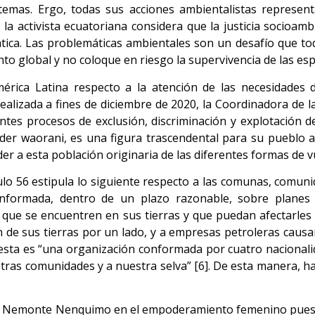
stemas. Ergo, todas sus acciones ambientalistas represe
la activista ecuatoriana considera que la justicia socioamb
ática. Las problemáticas ambientales son un desafío que t
o global y no coloque en riesgo la supervivencia de las esp
mérica Latina respecto a la atención de las necesidades 
ealizada a fines de diciembre de 2020, la Coordinadora de 
es procesos de exclusión, discriminación y explotación de 
líder waorani, es una figura trascendental para su pueblo
er a esta población originaria de las diferentes formas de 
ículo 56 estipula lo siguiente respecto a las comunas, comun
e informada, dentro de un plazo razonable, sobre plane
 que se encuentren en sus tierras y que puedan afectarles 
ón de sus tierras por un lado, y a empresas petroleras cau
 esta es “una organización conformada por cuatro nacional
estras comunidades y a nuestra selva” [6]. De esta manera, h
 de Nemonte Nenquimo en el empoderamiento femenino pues 