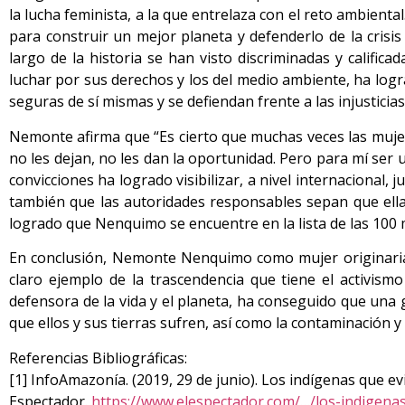
la lucha feminista, a la que entrelaza con el reto ambienta
para construir un mejor planeta y defenderlo de la crisis
largo de la historia se han visto discriminadas y califi
luchar por sus derechos y los del medio ambiente, ha logr
seguras de sí mismas y se defiendan frente a las injustici
Nemonte afirma que “Es cierto que muchas veces las mujere
no les dejan, no les dan la oportunidad. Pero para mí ser 
convicciones ha logrado visibilizar, a nivel internacional
también que las autoridades responsables sepan que ella
logrado que Nenquimo se encuentre en la lista de las 100 
En conclusión, Nemonte Nenquimo como mujer originaria 
claro ejemplo de la trascendencia que tiene el activism
defensora de la vida y el planeta, ha conseguido que una
que ellos y sus tierras sufren, así como la contaminación y
Referencias Bibliográficas:
[1] InfoAmazonía. (2019, 29 de junio). Los indígenas que ev
Espectador.
https://www.elespectador.com/…/los-indigena