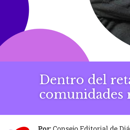
Dentro del ret
comunidades r
Consejo Editorial de D