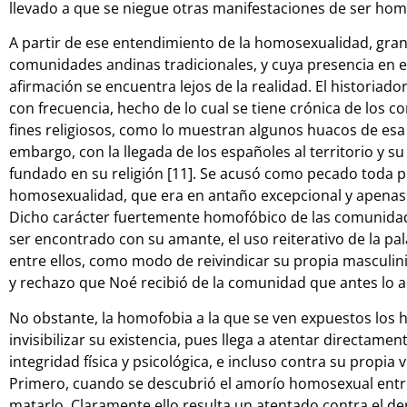
llevado a que se niegue otras manifestaciones de ser homo
A partir de ese entendimiento de la homosexualidad, gra
comunidades andinas tradicionales, y cuya presencia en ell
afirmación se encuentra lejos de la realidad. El histori
con frecuencia, hecho de lo cual se tiene crónica de los 
fines religiosos, como lo muestran algunos huacos de esa 
embargo, con la llegada de los españoles al territorio y 
fundado en su religión [11]. Se acusó como pecado toda pr
homosexualidad, que era en antaño excepcional y apenas t
Dicho carácter fuertemente homofóbico de las comunidades
ser encontrado con su amante, el uso reiterativo de la p
entre ellos, como modo de reivindicar su propia masculini
y rechazo que Noé recibió de la comunidad que antes lo ac
No obstante, la homofobia a la que se ven expuestos los
invisibilizar su existencia, pues llega a atentar directament
integridad física y psicológica, e incluso contra su propi
Primero, cuando se descubrió el amorío homosexual entre 
matarlo. Claramente ello resulta un atentado contra el de