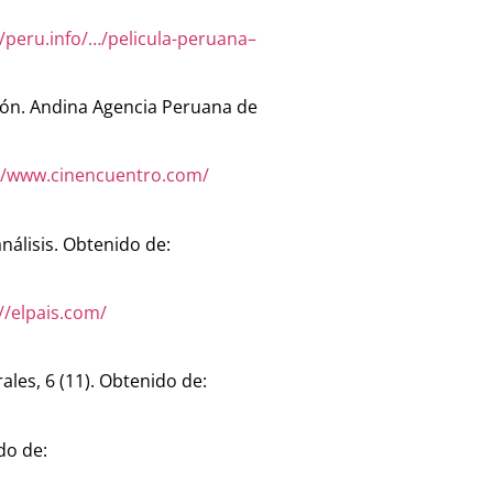
//peru.info/…/pelicula-peruana–
ción. Andina Agencia Peruana de
//www.cinencuentro.com/
nálisis. Obtenido de:
//elpais.com/
ales, 6 (11). Obtenido de:
do de: