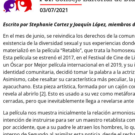
03/07/2021
Escrito por Stephanie Cortez y Joaquín López, miembros 
En el mes de junio, se reivindica los derechos de la comun
existencia de la diversidad sexual y sus experiencias donde
materializó en la película “Retablo”, que trata la homose
Esta película se estrenó el 2017, en el Festival de Cine d
un Óscar por Mejor película internacional en el 2019, y su 
identidad comunitaria, decidió tomar la palabra a la actr
Asimismo, cabe resaltar su característica más peculiar, la pi
ayacuchano. Esta pieza artística, formada por un cajón co
revela al abrirlo [2]. Esto es usado a su vez como metáfo
cerradas, pero que inevitablemente llega a revelarse ante
La película nos muestra inicialmente la relación armoniosa
intención de instruirse para ser un maestro retablista 
por accidente, que a su padre le atraen los hombres, lo q
interno de Segundo al asimilar esta noticia, desde el recha