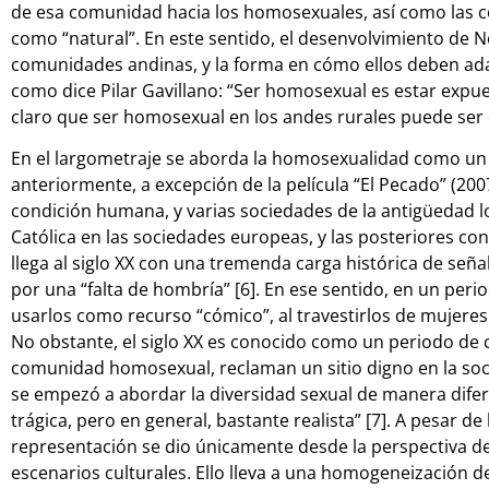
de esa comunidad hacia los homosexuales, así como las c
como “natural”. En este sentido, el desenvolvimiento de 
comunidades andinas, y la forma en cómo ellos deben adapt
como dice Pilar Gavillano: “Ser homosexual es estar expu
claro que ser homosexual en los andes rurales puede ser 
En el largometraje se aborda la homosexualidad como un 
anteriormente, a excepción de la película “El Pecado” (2007
condición humana, y varias sociedades de la antigüedad lo
Católica en las sociedades europeas, y las posteriores c
llega al siglo XX con una tremenda carga histórica de señ
por una “falta de hombría” [6]. En ese sentido, en un perio
usarlos como recurso “cómico”, al travestirlos de mujeres
No obstante, el siglo XX es conocido como un periodo de ca
comunidad homosexual, reclaman un sitio digno en la socied
se empezó a abordar la diversidad sexual de manera difer
trágica, pero en general, bastante realista” [7]. A pesar de
representación se dio únicamente desde la perspectiva de
escenarios culturales. Ello lleva a una homogeneización 