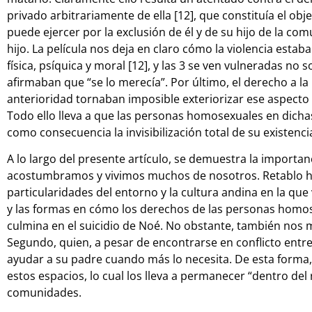
privado arbitrariamente de ella [12], que constituía el obje
puede ejercer por la exclusión de él y de su hijo de la co
hijo. La película nos deja en claro cómo la violencia estab
física, psíquica y moral [12], y las 3 se ven vulneradas no 
afirmaban que “se lo merecía”. Por último, el derecho a la 
anterioridad tornaban imposible exteriorizar ese aspecto 
Todo ello lleva a que las personas homosexuales en dich
como consecuencia la invisibilización total de su existenci
A lo largo del presente artículo, se demuestra la importa
acostumbramos y vivimos muchos de nosotros. Retablo ha l
particularidades del entorno y la cultura andina en la qu
y las formas en cómo los derechos de las personas homos
culmina en el suicidio de Noé. No obstante, también nos 
Segundo, quien, a pesar de encontrarse en conflicto entre 
ayudar a su padre cuando más lo necesita. De esta forma, 
estos espacios, lo cual los lleva a permanecer “dentro del
comunidades.