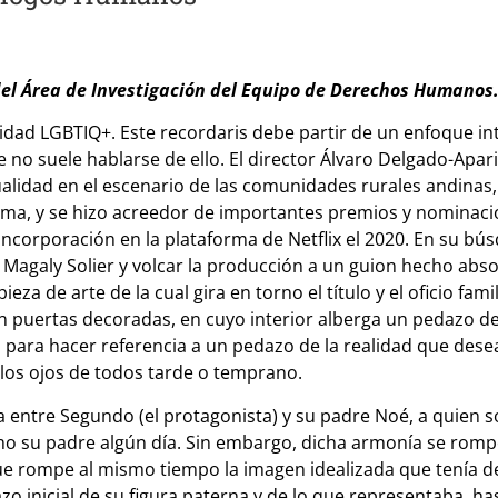
del Área de Investigación del Equipo de Derechos Humanos
idad LGBTIQ+. Este recordaris debe partir de un enfoque inte
 no suele hablarse de ello. El director Álvaro Delgado-Aparici
xualidad en el escenario de las comunidades rurales andinas
e Lima, y se hizo acreedor de importantes premios y nominaci
incorporación en la plataforma de Netflix el 2020. En su búsq
iz Magaly Solier y volcar la producción a un guion hecho ab
eza de arte de la cual gira en torno el título y el oficio fami
n puertas decoradas, en cuyo interior alberga un pedazo de
ra para hacer referencia a un pedazo de la realidad que de
 los ojos de todos tarde o temprano.
 entre Segundo (el protagonista) y su padre Noé, a quien sol
como su padre algún día. Sin embargo, dicha armonía se ro
ue rompe al mismo tiempo la imagen idealizada que tenía de 
zo inicial de su figura paterna y de lo que representaba, has