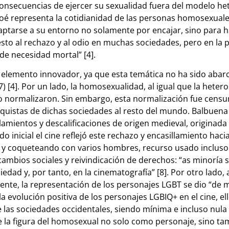
onsecuencias de ejercer su sexualidad fuera del modelo he
Noé representa la cotidianidad de las personas homosexuale
arse a su entorno no solamente por encajar, sino para hacer
esto al rechazo y al odio en muchas sociedades, pero en la
de necesidad mortal” [4].
elemento innovador, ya que esta temática no ha sido abarc
) [4]. Por un lado, la homosexualidad, al igual que la hetero
 normalizaron. Sin embargo, esta normalización fue censura
onquistas de dichas sociedades al resto del mundo. Balbuen
alamientos y descalificaciones de origen medieval, originad
do inicial el cine reflejó este rechazo y encasillamiento hac
 y coqueteando con varios hombres, recurso usado incluso po
mbios sociales y reivindicación de derechos: “as minoría soc
ad y, por tanto, en la cinematografía” [8]. Por otro lado, a
ente, la representación de los personajes LGBT se dio “de 
 la evolución positiva de los personajes LGBIQ+ en el cine, e
 las sociedades occidentales, siendo mínima e incluso nula
de la figura del homosexual no solo como personaje, sino t