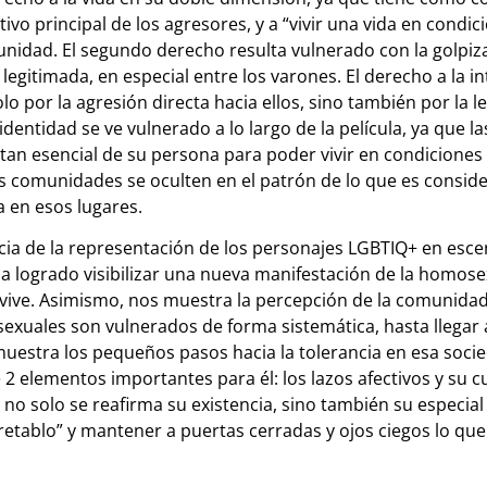
tivo principal de los agresores, y a “vivir una vida en condici
munidad. El segundo derecho resulta vulnerado con la golpiza
a legitimada, en especial entre los varones. El derecho a la 
solo por la agresión directa hacia ellos, sino también por la 
identidad se ve vulnerado a lo largo de la película, ya que l
tan esencial de su persona para poder vivir en condiciones
as comunidades se oculten en el patrón de lo que es consi
a en esos lugares.
ncia de la representación de los personajes LGBTIQ+ en escen
ogrado visibilizar una nueva manifestación de la homosexu
e vive. Asimismo, nos muestra la percepción de la comunidad
exuales son vulnerados de forma sistemática, hasta llegar
muestra los pequeños pasos hacia la tolerancia en esa soci
2 elementos importantes para él: los lazos afectivos y su c
no solo se reafirma su existencia, sino también su especial
 retablo” y mantener a puertas cerradas y ojos ciegos lo que