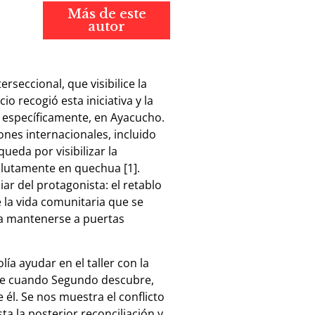
Más de este
autor
.
rseccional, que visibilice la
o recogió esta iniciativa y la
, específicamente, en Ayacucho.
ones internacionales, incluido
ueda por visibilizar la
solutamente en quechua [1].
liar del protagonista: el retablo
 la vida comunitaria que se
sea mantenerse a puertas
ía ayudar en el taller con la
mpe cuando Segundo descubre,
él. Se nos muestra el conflicto
ta la posterior reconciliación y