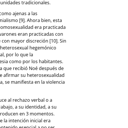
munidades tradicionales.
como ajenas a las
nialismo [9]. Ahora bien, esta
 homosexualidad era practicada
e varones eran practicadas con
 con mayor discreción [10]. Sin
lo heterosexual hegemónico
l, por lo que la
esia como por los habitantes.
ia que recibió Noé después de
de afirmar su heterosexualidad
 se manifiesta en la violencia
ce al rechazo verbal o a
rabajo, a su identidad, a su
se producen en 3 momentos.
a intención inicial era
ontenido esencial a no ser