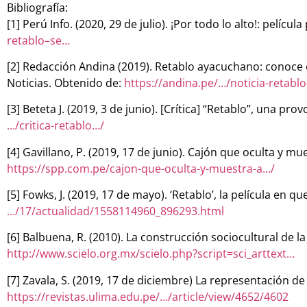
Bibliografía:
[1] Perú Info. (2020, 29 de julio). ¡Por todo lo alto!: pelíc
retablo–se…
[2] Redacción Andina (2019). Retablo ayacuchano: conoce e
Noticias. Obtenido de:
https://andina.pe/…/noticia-retab
[3] Beteta J. (2019, 3 de junio). [Crítica] “Retablo”, una 
…/critica-retablo…/
[4] Gavillano, P. (2019, 17 de junio). Cajón que oculta y 
https://spp.com.pe/cajon-que-oculta-y-muestra-a…/
[5] Fowks, J. (2019, 17 de mayo). ‘Retablo’, la película en
…/17/actualidad/1558114960_896293.html
[6] Balbuena, R. (2010). La construcción sociocultural de 
http://www.scielo.org.mx/scielo.php?script=sci_arttext…
[7] Zavala, S. (2019, 17 de diciembre) La representación d
https://revistas.ulima.edu.pe/…/article/view/4652/4602