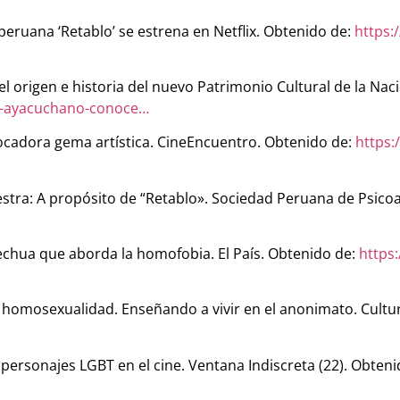
ula peruana ‘Retablo’ se estrena en Netflix. Obtenido de:
https:
l origen e historia del nuevo Patrimonio Cultural de la Na
lo-ayacuchano-conoce…
provocadora gema artística. CineEncuentro. Obtenido de:
https:
muestra: A propósito de “Retablo». Sociedad Peruana de Psicoa
 quechua que aborda la homofobia. El País. Obtenido de:
https:
la homosexualidad. Enseñando a vivir en el anonimato. Cultur
e personajes LGBT en el cine. Ventana Indiscreta (22). Obteni