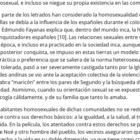
sexual, e incluso se niegue su propia existencia en las co
n parte de los letrados han considerado la homosexualidad 
as se debía a la influencia de los españoles durante el colo
ador Edmundo Fayanas explica que, dentro del mundo inca, la
conquistadores españoles [10]. Las relaciones sexuales entr
época, e incluso era practicado en la sociedad inca, aunque
su posterior conquista, se impuso en estas tierras un mode
áctica o preferencia que se saliera de la norma heterosexua
olerada, pasó a ser severamente castigada tanto por la Igl
 andinas se vio ante la aceptación colectiva de la violenc
alabra “maricón” entre los pares de Segundo y la búsqueda 
dad. Asimismo, cuando su orientación sexual se ve expuesta,
ogía cálidamente, y de su familia que tanto lo amaba.
 habitantes homosexuales de dichas comunidades no se redu
e contra sus derechos básicos: a la igualdad, a la salud, al t
a vida. En la película, los atentados contra estos derechos 
Noé y otro hombre del pueblo, los vecinos aseguraron que l
recho a la vida en su doble dimensión, ya que tiene como c