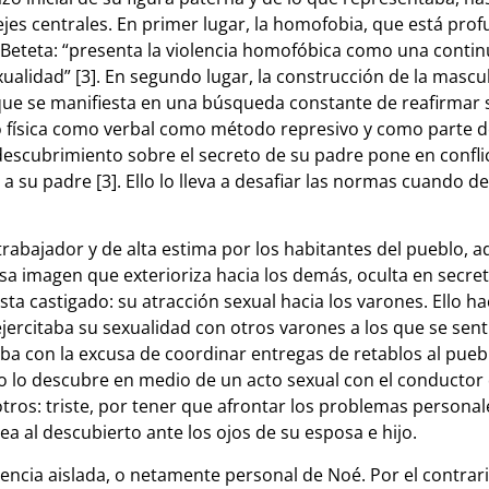
 ejes centrales. En primer lugar, la homofobia, que está pr
Beteta: “presenta la violencia homofóbica como una contin
xualidad” [3]. En segundo lugar, la construcción de la mascu
 que se manifiesta en una búsqueda constante de reafirmar 
nto física como verbal como método represivo y como parte d
El descubrimiento sobre el secreto de su padre pone en confl
al a su padre [3]. Ello lo lleva a desafiar las normas cuando
rabajador y de alta estima por los habitantes del pueblo, 
sa imagen que exterioriza hacia los demás, oculta en secret
asta castigado: su atracción sexual hacia los varones. Ello h
ejercitaba su sexualidad con otros varones a los que se sentí
ba con la excusa de coordinar entregas de retablos al pueb
o descubre en medio de un acto sexual con el conductor qu
tros: triste, por tener que afrontar los problemas personal
ea al descubierto ante los ojos de su esposa e hijo.
iencia aislada, o netamente personal de Noé. Por el contrari