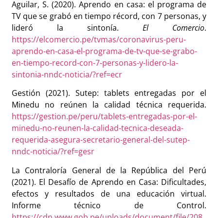
Aguilar, S. (2020). Aprendo en casa: el programa de
TV que se grabó en tiempo récord, con 7 personas, y
lideró la sintonía.
El Comercio
.
https://elcomercio.pe/tvmas/coronavirus-peru-
aprendo-en-casa-el-programa-de-tv-que-se-grabo-
en-tiempo-record-con-7-personas-y-lidero-la-
sintonia-nndc-noticia/?ref=ecr
Gestión (2021). Sutep: tablets entregadas por el
Minedu no reúnen la calidad técnica requerida.
https://gestion.pe/peru/tablets-entregadas-por-el-
minedu-no-reunen-la-calidad-tecnica-deseada-
requerida-asegura-secretario-general-del-sutep-
nndc-noticia/?ref=gesr
La Contraloría General de la República del Perú
(2021). El Desafío de Aprendo en Casa: Dificultades,
efectos y resultados de una educación virtual.
Informe técnico de Control.
https://cdn.www.gob.pe/uploads/document/file/208