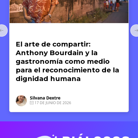
s Humanos
Arte y Derechos H
de compartir:
El arte c
Bourdain y la
reparación
omía como medio
Museo de l
reconocimiento de la
Derechos
d humana
Derassu Pi
1 DE JUNIO
Dextre
JUNIO DE 2026