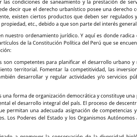
ner las condiciones de saneamiento y la prestación de se
puede decir que el derecho urbanístico posee una derecho c
nte, existen ciertos productos que deben ser regulados 
la propiedad, etc., debido a que son parte del interés general
en nuestro ordenamiento jurídico. Y aquí es donde radica e
artículos de la Constitución Política del Perú que se encu
ción:
s son competentes para planificar el desarrollo urbano y 
ento territorial. Fomentar la competitividad, las inversio
mbién desarrollar y regular actividades y/o servicios púb
es una forma de organización democrática y constituye una
tal el desarrollo integral del país. El proceso de descentra
ue permitan una adecuada asignación de competencias y 
ales. Los Poderes del Estado y los Organismos Autónomos
ligado a promover la conservación de la diversidad bioló