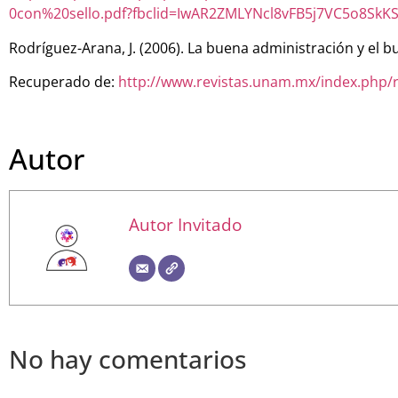
0con%20sello.pdf?fbclid=IwAR2ZMLYNcl8vFB5j7VC5o8SkK
Rodríguez-Arana, J. (2006). La buena administración y el 
Recuperado de:
http://www.revistas.unam.mx/index.php/r
Autor
Autor Invitado
No hay comentarios