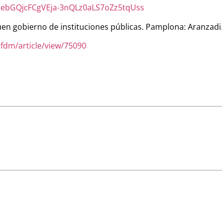
SebGQjcFCgVEja-3nQLz0aLS7oZz5tqUss
buen gobierno de instituciones públicas. Pamplona: Aranzadi
fdm/article/view/75090