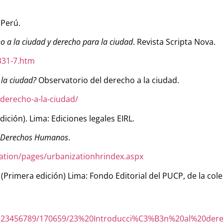
 Perú.
o a la ciudad y derecho para la ciudad
. Revista Scripta Nova.
331-7.htm
 la ciudad?
Observatorio del derecho a la ciudad.
-derecho-a-la-ciudad/
dición). Lima: Ediciones legales EIRL.
y Derechos Humanos
.
ation/pages/urbanizationhrindex.aspx
. (Primera edición) Lima: Fondo Editorial del PUCP, de la col
erado 
ndle/123456789/170659/23%20Introducci%C3%B3n%20al%20d