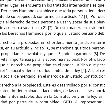
primer lugar, se encuentran los tratados internacionales 
os Derechos Humanos establece que toda persona tiene dere
e de su propiedad, conforme a su artículo 17 [1]. Por otro 
el derecho de toda persona a usar y gozar de sus bienes,
 de acuerdo a su artículo 21 [2]. De esta manera, se evidenc
de los Derechos Humanos, por lo que el Estado peruano deb
recho a la propiedad en el ordenamiento jurídico interno
sí, en su artículo 2 inciso 16, se menciona que toda person
e propiedad es inviolable y que el Estado lo garantiza [3]. 
ital importancia para la economía nacional. Por otro lado
 que el derecho de propiedad es el poder jurídico que perm
erés social y dentro de los límites de la ley [4]. Así, el r
 social de mercado, en el marco de un Estado Constitucio
derecho a la propiedad. Este es desarrollado por el consti
ntenido determinadas facultades, de las cuales se aborda
mientos establecidos en la Constitución y en la ley, sin 
iedad por parte de la comunidad LGBT+. Al representar 