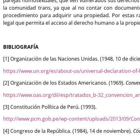
parejas homosexuales, que ven vulnerados sus derechos p
la comunidad trans, ya que al no contar con documento
procedimiento para adquirir una propiedad. Por estas ra
legal que permita el acceso al derecho humano a la prop
BIBLIOGRAFÍA
[1] Organización de las Naciones Unidas. (1948, 10 de dic
https://www.un.org/es/about-us/universal-declaration-of
[2] Organización de los Estados Americanos. (1969).
Conve
https://www.oas.org/dil/esp/tratados_b-32_convencion
[3] Constitución Política de Perú. (1993).
http://www.pcm.gob.pe/wp-content/uploads/2013/09/Cons
[4] Congreso de la República. (1984), 14 de noviembre).
Cód