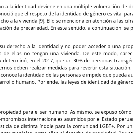
echo a la identidad deviene en una múltiple vulneración de
oció que el respeto de la identidad de género es vital par
echo a la vivienda [9]. Ello se menciona en atención a las c
uación de precariedad. En este sentido, a continuación, se 
e su derecho a la identidad y no poder acceder a una pr
s de ellas no tengan una vivienda. De este modo, care
vey determinó, en el 2017, que un 30% de personas transg
biernos deben realizar medidas para revertir esta situació
econoce la identidad de las personas e impide que pueda a
sarrollo humano. Por ende, las leyes de identidad de géner
a propiedad para el ser humano. Asimismo, se expuso cómo 
ompromisos internacionales asumidos por el Estado peruan
sticia de distinta índole para la comunidad LGBT+. Por un