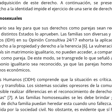
 adquisición de este derecho. A continuación, se prese
ho a la identidad impide el ejercicio de una serie de dere
omosexuales
ario sea ley para que sus derechos como parejas sean r
 distintos Estados lo aprueben. Las familias son diversas
 (IDH) en su Opinión Consultiva 24/17 exhorta la aplicac
o a la propiedad y derecho a la herencia [6]. La vulneraci
ís sin matrimonio igualitario, no pueden acceder, a compa
como pareja. De este modo, se transgrede lo que señaló a
imonio igualitario sea reconocido, ya que las parejas ho
echos económicos.
os Humanos (CIDH) comprende que la situación es crítica.
y transfobia. Los sistemas sociales opresores de la com
osible realizar diferencias en el reconocimiento de derech
s” [7]. A las familias homosexuales se les debe brindar 
e dicha familia puedan heredar esta cuando uno fallezca. 
da por la sociedad civil. No obstante, es evidente que sí