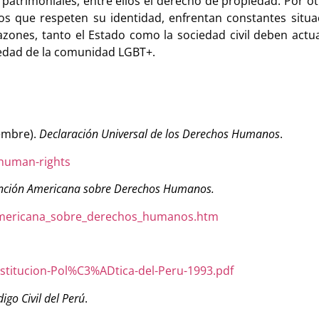
atrimoniales, entre ellos el derecho de propiedad. Por otr
s que respeten su identidad, enfrentan constantes situac
zones, tanto el Estado como la sociedad civil deben actua
iedad de la comunidad LGBT+.
iembre).
Declaración Universal de los Derechos Humanos
.
-human-rights
nción Americana sobre Derechos Humanos.
_americana_sobre_derechos_humanos.htm
titucion-Pol%C3%ADtica-del-Peru-1993.pdf
igo Civil del Perú
.