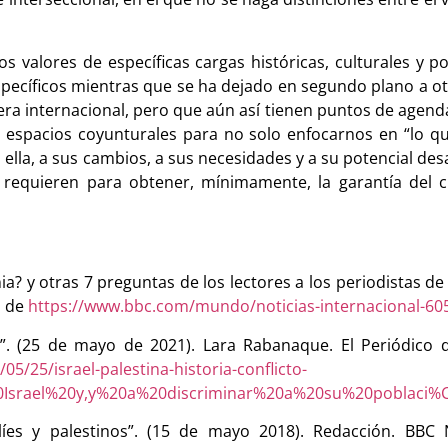
 valores de específicas cargas históricas, culturales y p
specíficos mientras que se ha dejado en segundo plano a 
esfera internacional, pero que aún así tienen puntos de age
 espacios coyunturales para no solo enfocarnos en “lo qu
a ella, a sus cambios, a sus necesidades y a su potencial de
e requieren para obtener, mínimamente, la garantía del
? y otras 7 preguntas de los lectores a los periodistas de 
o de
https://www.bbc.com/mundo/noticias-internacional-60
n fin”. (25 de mayo de 2021). Lara Rabanaque. El Periódico
/25/israel-palestina-historia-conflicto-
20Israel%20y,y%20a%20discriminar%20a%20su%20poblaci
elíes y palestinos”. (15 de mayo 2018). Redacción. B