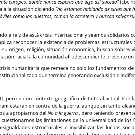
amente europeo, donde nunca esperas que algo así suceda”
(cbc ne
a a la situación diciendo
“no estamos hablando de sirios que
les como los nuestros, toman la carretera y buscan salvar sus
o a raíz de está crisis internacional y seamos solidarios co
lica reconocer la existencia de problemas estructurales 
u origen, religión, situación económica, buscan sobrevivi
nación racial a la comunidad afrodescendiente presente en 
a crisis humanitaria que remece no solo los fundamentos 
nstitucionalizada que termina generando exclusión e indife
1], pero en un contexto geográfico distinto al actual. Fue 
anifestaran en contra de la guerra, aunque sin tanto alcanc
mos a apropiarnos del
No a la guerra
, pero teniendo presente
 cuestionarnos las limitaciones de la universalidad de lo
esigualdades estructurales e invisibilizar las luchas soci
erseccional, en el que no se haga distinciones entre el va