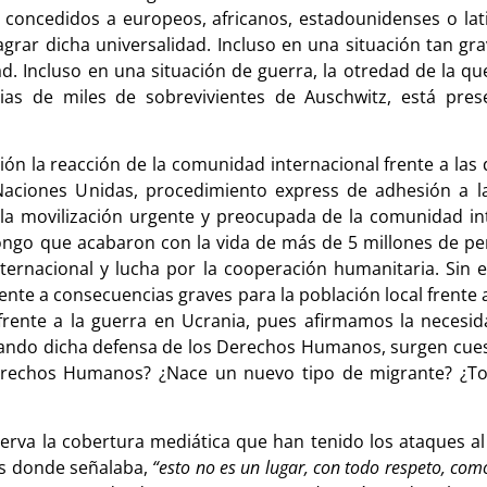
concedidos a europeos, africanos, estadounidenses o lat
agrar dicha universalidad. Incluso en una situación tan g
 Incluso en una situación de guerra, la otredad de la qu
as de miles de sobrevivientes de Auschwitz, está pres
ón la reacción de la comunidad internacional frente a las 
aciones Unidas, procedimiento express de adhesión a l
la movilización urgente y preocupada de la comunidad in
l Congo que acabaron con la vida de más de 5 millones de p
nternacional y lucha por la cooperación humanitaria. Sin
rente a consecuencias graves para la población local frente
rente a la guerra en Ucrania, pues afirmamos la necesid
ando dicha defensa de los Derechos Humanos, surgen cue
erechos Humanos? ¿Nace un nuevo tipo de migrante? ¿Tod
va la cobertura mediática que han tenido los ataques al 
ws donde señalaba,
“esto no es un lugar, con todo respeto, com