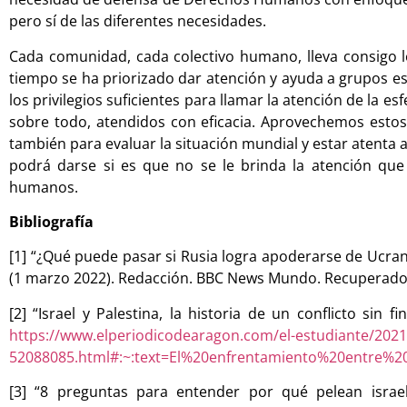
pero sí de las diferentes necesidades.
Cada comunidad, cada colectivo humano, lleva consigo los
tiempo se ha priorizado dar atención y ayuda a grupos e
los privilegios suficientes para llamar la atención de la 
sobre todo, atendidos con eficacia. Aprovechemos estos
también para evaluar la situación mundial y estar atenta 
podrá darse si es que no se le brinda la atención qu
humanos.
Bibliografía
[1] “¿Qué puede pasar si Rusia logra apoderarse de Ucrania
(1 marzo 2022). Redacción. BBC News Mundo. Recuperad
[2] “Israel y Palestina, la historia de un conflicto si
https://www.elperiodicodearagon.com/el-estudiante/2021/05
52088085.html#:~:text=El%20enfrentamiento%20entre%
[3] “8 preguntas para entender por qué pelean isra