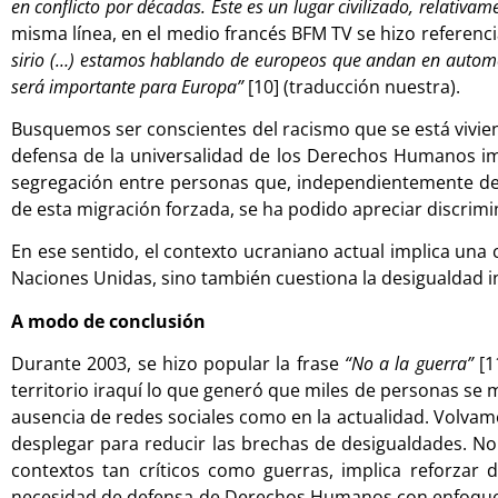
en conflicto por décadas. Este es un lugar civilizado, relativ
misma línea, en el medio francés BFM TV se hizo referenci
sirio (…) estamos hablando de europeos que andan en automóvi
será importante para Europa”
[10] (traducción nuestra).
Busquemos ser conscientes del racismo que se está viviend
defensa de la universalidad de los Derechos Humanos imp
segregación entre personas que, independientemente de s
de esta migración forzada, se ha podido apreciar discrimi
En ese sentido, el contexto ucraniano actual implica un
Naciones Unidas, sino también cuestiona la desigualdad i
A modo de conclusión
Durante 2003, se hizo popular la frase
“No a la guerra”
[1
territorio iraquí lo que generó que miles de personas se m
ausencia de redes sociales como en la actualidad. Volva
desplegar para reducir las brechas de desigualdades. No
contextos tan críticos como guerras, implica reforzar d
necesidad de defensa de Derechos Humanos con enfoque int