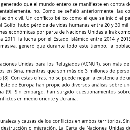
 generado que el mundo entero se manifieste en contra de
mentablemente, no. Como se señaló anteriormente, las c
ación civil. Un conflicto bélico como el que se inició el 
del Golfo, hubo pérdida de vidas humanas entre 20 y 30 mil 
ciones económicas por parte de Naciones Unidas a Irak como
a 2011, la lucha por el Estado Islámico entre 2014 y 201
n masiva, generó que durante todo este tiempo, la poblac
Naciones Unidas para los Refugiados (ACNUR), son más de 
ctos en Siria, mientras que son más de 3 millones de per
co [8]. Con estas cifras, no se puede negar la existencia de
l Este de Europa han propiciado diversos análisis sobre un
na [9]. Sin embargo, han surgido cuestionamientos sobre
onflictos en medio oriente y Ucrania.
uraleza y causas de los conflictos en ambos territorios. S
l: destrucción o migración. La Carta de Naciones Unidas de