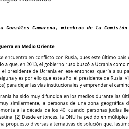
a Gonzáles Camarena, miembros de la Comisión 
 guerra en Medio Oriente
 encuentra en conflicto con Rusia, pues este último país 
bido a que, en 2013, el gobierno ruso buscó a Ucrania como
 el presidente de Ucrania en ese entonces, quería a su p
guna y es por ello que este año, el presidente de Rusia, V
) para dejar las vías institucionales y emprender el camino
Ucrania ha sido muy difundida en los medios durante las úl
muy similarmente, a personas de una zona geográfica dis
 remonta a la década de los 40, cuando personas judías ll
lestina. [2] Desde entonces, la ONU ha pedido en múltiple
a propuesto diversas alternativas de solución que, lasti