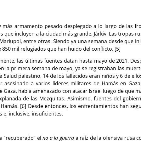
y más armamento pesado desplegado a lo largo de las fr
 que incluyen a la ciudad más grande, Járkiv. Las tropas 
Mariupol, entre otras. Siendo ya una semana desde que inic
 850 mil refugiados que han huido del conflicto. [5]
damente, las últimas fuentes datan hasta mayo de 2021. D
lo en la primera semana de mayo, ya se registraban las mue
de Salud palestino, 14 de los fallecidos eran niños y 6 de el
er asesinado a varios líderes militares de Hamás en Gaza, 
de Gaza, había amenazado con atacar Israel luego de que m
 Explanada de las Mezquitas. Asimismo, fuentes del gobiern
Hamás. [6] Desde entonces, los enfrentamientos han segui
, inclusive, insuficientes.
a “recuperado” el
no a la guerra
a raíz de la ofensiva rusa 