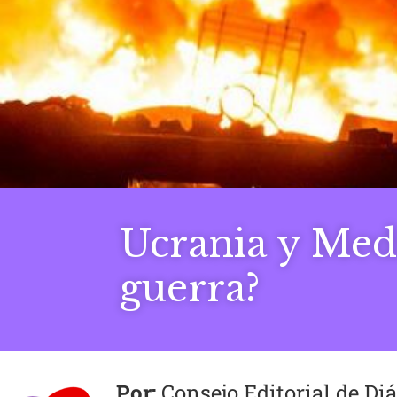
Ucrania y Medi
guerra?
Consejo Editorial de D