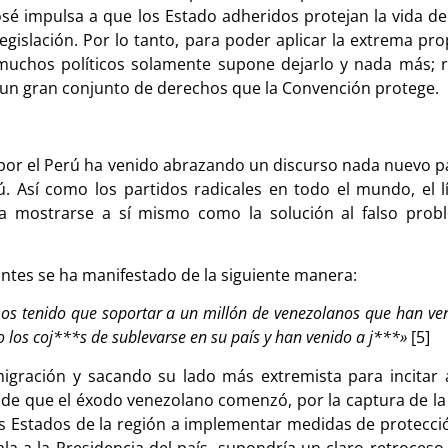
 impulsa a que los Estado adheridos protejan la vida de 
 legislación. Por lo tanto, para poder aplicar la extrema 
 muchos políticos solamente supone dejarlo y nada más; r
 un gran conjunto de derechos que la Convención protege.
or el Perú ha venido abrazando un discurso nada nuevo par
ú. Así como los partidos radicales en todo el mundo, el 
ra mostrarse a sí mismo como la solución al falso prob
antes se ha manifestado de la siguiente manera:
mos tenido que soportar a un millón de venezolanos que han ve
o los coj***s de sublevarse en su país y han venido a j***»
[5]
ración y sacando su lado más extremista para incitar a 
sde que el éxodo venezolano comenzó, por la captura de la 
los Estados de la región a implementar medidas de protecci
la a la Presidencia del país, supondría un claro retroceso