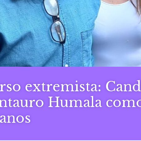
rso extremista: Cand
Antauro Humala como
anos