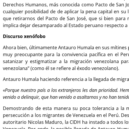
Derechos Humanos, más conocida como Pacto de San José
cualquier posibilidad de de aplicar la pena capital en su
que retirarnos del Pacto de San José, que si bien para
implica dejar desamparado al Estado peruano respecto a
Discurso xenófobo
Ahora bien, últimamente Antauro Humala en sus mítines p
muy preocupante para la convivencia pacífica en el Per
satanizar y estigmatizar a la migración venezolana pa
venezolana” (como él se refiere al éxodo venezolano).
Antauro Humala haciendo referencia a la llegada de migr
«Porque nuestro país a los extranjeros les dan prioridad. He
venido a delinquir, que han venido a asaltarnos y no han tenid
Demostrando de esta manera su poca tolerancia a la mig
persecución a los migrantes de Venezuela en el Perú. De
autoritario Nicolas Maduro, la CIDH ha instado a todos 
Venezuela. Por ende, la posible llegada de Antauro Huma