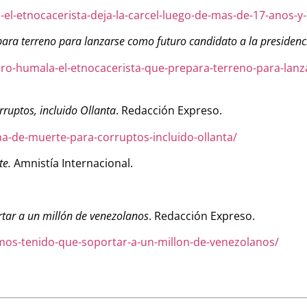
a-el-etnocacerista-deja-la-carcel-luego-de-mas-de-17-anos-
ara terreno para lanzarse como futuro candidato a la presidenc
o-humala-el-etnocacerista-que-prepara-terreno-para-lanz
ruptos, incluido Ollanta
. Redacción Expreso.
a-de-muerte-para-corruptos-incluido-ollanta/
te.
Amnistía Internacional.
ar a un millón de venezolanos
. Redacción Expreso.
mos-tenido-que-soportar-a-un-millon-de-venezolanos/