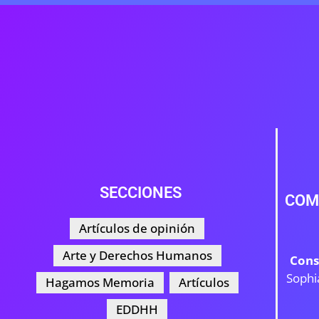
SECCIONES
COM
Artículos de opinión
Arte y Derechos Humanos
Cons
Sophi
Hagamos Memoria
Artículos
EDDHH