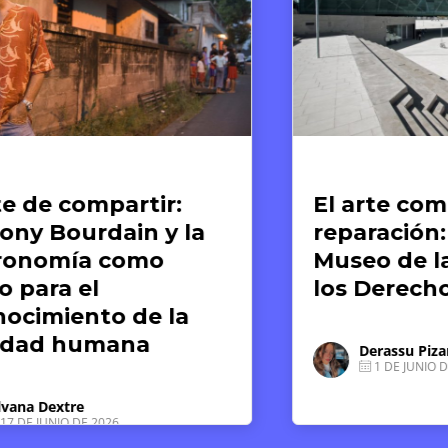
te y Derechos Humanos
Artículos
l arte como memoria y
El fin d
paración: el caso del
Guerra M
useo de la Memoria y
nacimie
os Derechos Humanos
sistema
humano
debemo
Derassu Pizarro Ponce
1 DE JUNIO DE 2026
Luz So
15 DE