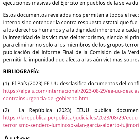
ejecuciones masivas del Ejército en pueblos de la selva du
Estos documentos revelados nos permiten a todos el recor
Interno sino entender la contra respuesta estatal que f
a los derechos humanos y a la dignidad inherente a cad
la integridad de las víctimas del terrorismo, siendo el pr
para eliminar no solo a los miembros de los grupos terroris
publicación del Informe Final de la Comisión de la Ver
permitir la impunidad que afecta a las aún víctimas sobrev
BIBLIOGRAFÍA:
(1) El País (2023) EE UU desclasifica documentos del con
https://elpais.com/internacional/2023-08-29/ee-uu-descla
contrainsurgencia-del-gobierno.html
(2) La República (2023) EEUU publica document
https://larepublica.pe/politica/judiciales/2023/08/29/e
terrorismo-sendero-luminoso-alan-garcia-alberto-fujimor
Autor