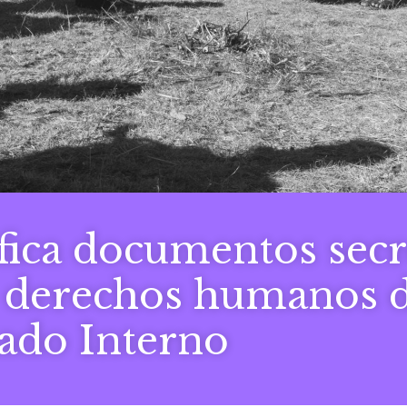
fica documentos secr
e derechos humanos d
ado Interno