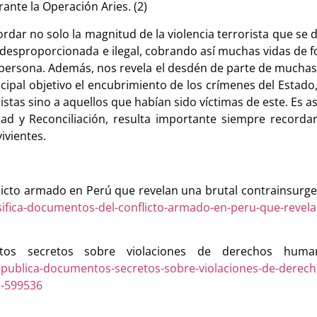
rante la Operación Aries. (2)
dar no solo la magnitud de la violencia terrorista que se 
ue desproporcionada e ilegal, cobrando así muchas vidas de
a persona. Además, nos revela el desdén de parte de much
incipal objetivo el encubrimiento de los crímenes del Estad
tas sino a aquellos que habían sido víctimas de este. Es así
dad y Reconciliación, resulta importante siempre recorda
ivientes.
flicto armado en Perú que revelan una brutal contrainsurge
sifica-documentos-del-conflicto-armado-en-peru-que-revela
os secretos sobre violaciones de derechos huma
euu-publica-documentos-secretos-sobre-violaciones-de-dere
i-599536