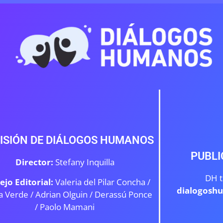
ISIÓN DE DIÁLOGOS HUMANOS
PUBLI
Director:
Stefany Inquilla
DH t
ejo Editorial:
Valeria del Pilar Concha /
dialogosh
a Verde /
Adrian Olguin / Derassú Ponce
/ Paolo Mamani