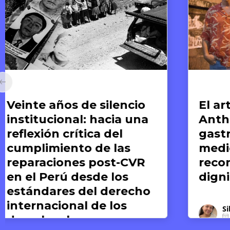
Arte y Derechos Humanos
Ar
El arte de compartir:
E
Anthony Bourdain y la
re
gastronomía como
M
medio para el
l
reconocimiento de la
dignidad humana
Silvana Dextre
17 DE JUNIO DE 2026