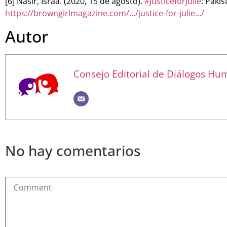
[6] Nasir, Israa. (2020, 15 de agosto).
#JusticeforJulie
: Paki
https://browngirlmagazine.com/…/justice-for-julie…/
Autor
Consejo Editorial de Diálogos H
No hay comentarios