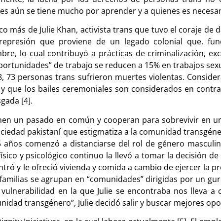
enes aún se tiene mucho por aprender y a quienes es necesa
o más de Julie Khan, activista trans que tuvo el coraje de 
 y represión que proviene de un legado colonial que, f
e, lo cual contribuyó a prácticas de criminalización, excl
oportunidades” de trabajo se reducen a 15% en trabajos sex
, 73 personas trans sufrieron muertes violentas. Considera
í y que los bailes ceremoniales son considerados en contra
gada [4].
enen un pasado en común y cooperan para sobrevivir en un
ciedad pakistaní que estigmatiza a la comunidad transgéne
os 5 años comenzó a distanciarse del rol de género masculi
ico y psicológico continuo la llevó a tomar la decisión de 
contró y le ofreció vivienda y comida a cambio de ejercer la p
 familias se agrupan en “comunidades” dirigidas por un gur
de vulnerabilidad en la que Julie se encontraba nos lleva a
munidad transgénero”, Julie decidó salir y buscar mejores opo