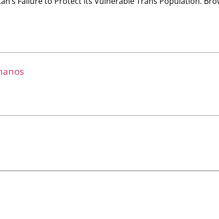
stan’s Failure to Protect its Vulnerable Trans Population. Br
umanos