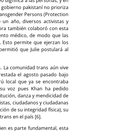
o dignifica a las personas, y en
l gobierno pakistaní no prioriza
ransgender Persons (Protection
 un año, diversos activistas y
abora también colaboró con esta
miento médico, de modo que las
. Esto permite que ejerzan los
ermitió que Julie postulará al
s. La comunidad trans aún vive
arrestada el agosto pasado bajo
rú local que ya se encontraba
r su voz pues Khan ha pedido
itución, danza y mendicidad de
ivistas, ciudadanos y ciudadanas
ción de su integridad física), su
ans en el país [6].
bien es parte fundamental, esta