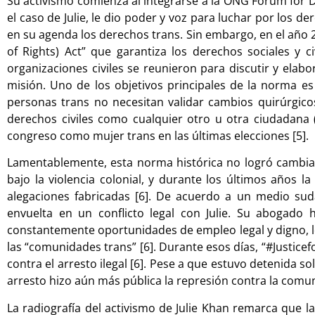
Su activismo comienza al integrarse a la ONG Forum for Dign
el caso de Julie, le dio poder y voz para luchar por los d
en su agenda los derechos trans. Sin embargo, en el año
of Rights) Act” que garantiza los derechos sociales y c
organizaciones civiles se reunieron para discutir y elab
misión. Uno de los objetivos principales de la norma e
personas trans no necesitan validar cambios quirúrgico
derechos civiles como cualquier otro u otra ciudadana 
congreso como mujer trans en las últimas elecciones [5].
Lamentablemente, esta norma histórica no logró cambiar
bajo la violencia colonial, y durante los últimos años l
alegaciones fabricadas [6]. De acuerdo a un medio sud
envuelta en un conflicto legal con Julie. Su abogado
constantemente oportunidades de empleo legal y digno, l
las “comunidades trans” [6]. Durante esos días, “#Justicefo
contra el arresto ilegal [6]. Pese a que estuvo detenida sol
arresto hizo aún más pública la represión contra la comun
La radiografía del activismo de Julie Khan remarca que la