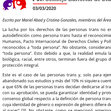
03/03/2020
Escrito por Mariel Abad y Cristina Gonzales, miembros del Áre
La lucha por los derechos de las personas trans no e
autodefinición como persona trans hasta el reconocimie
Humanos, Pacto Internacional de Derechos Civiles y Polí
reconocidos a “toda persona”. No obstante, consideran
“toda persona”. Esto debido a que, la realidad emula 
biológica, racial, entre otros, terminan fuera del grupo
protección integral.
Este es el caso de las personas trans y, solo para ej
abandonado sus estudios y más del 10% ni siquiera cuenta
a que 65% de las personas trans decidan dedicarse al tra
con su aprobación, se pueda garantizar identidad y prot
consenso global respecto a la definición de persona trans
cuya identidad de género o expresión de género difiere de
al nacer” [3]. No obstante, como se mencionó anteriorm