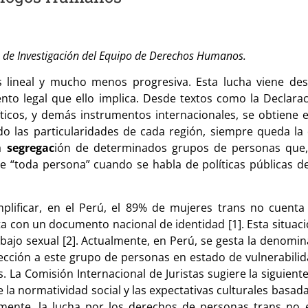
a de Investigación del Equipo de Derechos Humanos.
s lineal y mucho menos progresiva. Esta lucha viene de
nto legal que ello implica. Desde textos como la Declara
ticos, y demás instrumentos internacionales, se obtiene 
do las particularidades de cada región, siempre queda 
la
segregac
ión de determinados grupos de personas que,
 de “toda persona” cuando se habla de políticas públicas d
emplificar, en el Perú, el 89% de mujeres trans no cuent
 con un documento nacional de identidad [1]. Esta situaci
bajo sexual [2]. Actualmente, en Perú, se gesta la denomin
ección a este grupo de personas en estado de vulnerabilida
. La Comisión Internacional de Juristas sugiere la siguiente
 la normatividad social y las expectativas culturales basada
ente, la lucha por los derechos de personas trans no es