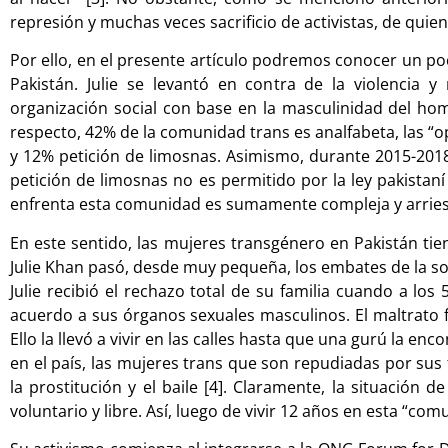
represión y muchas veces sacrificio de activistas, de qui
Por ello, en el presente artículo podremos conocer un poc
Pakistán. Julie se levantó en contra de la violencia
organización social con base en la masculinidad del hombr
respecto, 42% de la comunidad trans es analfabeta, las “
y 12% petición de limosnas. Asimismo, durante 2015-2018
petición de limosnas no es permitido por la ley pakistan
enfrenta esta comunidad es sumamente compleja y arries
En este sentido, las mujeres transgénero en Pakistán ti
Julie Khan pasó, desde muy pequeña, los embates de la so
Julie recibió el rechazo total de su familia cuando a l
acuerdo a sus órganos sexuales masculinos. El maltrato fís
Ello la llevó a vivir en las calles hasta que una gurú la en
en el país, las mujeres trans que son repudiadas por sus
la prostitución y el baile [4]. Claramente, la situación 
voluntario y libre. Así, luego de vivir 12 años en esta “co