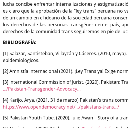
lucha concibe enfrentar internalizaciones y estigmatizaci
es claro que la aprobación de la “ley trans” peruana no v
de un cambio en el ideario de la sociedad peruana conserv
los derechos de las personas transgénero en el país, apu
derechos de la comunidad trans seguiremos en pie de luc
BIBLIOGRAFÍA:
[1] Salazar, Santisteban, Villayzán y Cáceres. (2010, mayo)
epidemiológicos.
[2] Amnistía Internacional (2021). ¡Ley Trans ya! Exige no
[3] International Commission of Jurist. (2020). Pakistan: T
…/Pakistan-Transgender-Advocacy…
[4] Karijo, Arya. (2021, 31 de marzo) Pakistan’s trans comm
https://www.opendemocracy.net/…/pakistans-trans…/
[5] Pakistan Youth Tube. (2020). Julie Awan – Story of a tr