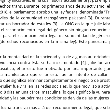
ity Iniciatives, en la cual labora actualmente [5]. El emple
erechos trans. Durante los primeros años de su activismo, e
 2018, el parlamento aprobó una ley federal denominada “T
iviles de la comunidad transgénero pakistaní [3]. Durante
orar un borrador de esta ley [3]. La ONG en la que Julie l
s el reconocimiento legal del género sin ningún requeri
s para el reconocimiento legal de su identidad de género
(derechos reconocidos en la misma ley). Este panorama p
 la mentalidad de la sociedad y la de algunas autoridade
a violencia contra ésta se ha incrementado [4]. Julie fue 
asiático, el arresto fue motivado por una importante gu
 ha manifestado que el arresto fue un intento de calla
o que significa eliminar completamente el negocio de prost
rJulie” fue viral en las redes sociales, lo que movilizó a act
o 8 días en una cárcel masculina (lo que significó la vulnera
idad y las paupérrimas condiciones de vida de las mujeres tr
 lucha trans va más allá del reconocimiento legal, que si 