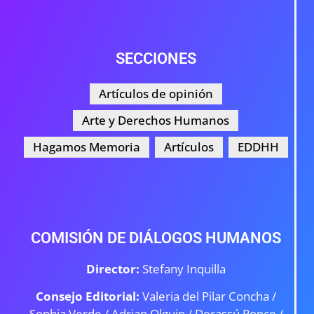
SECCIONES
Artículos de opinión
Arte y Derechos Humanos
Hagamos Memoria
Artículos
EDDHH
COMISIÓN DE DIÁLOGOS HUMANOS
Director:
Stefany Inquilla
Consejo Editorial:
Valeria del Pilar Concha /
Sophia Verde /
Adrian Olguin / Derassú Ponce /