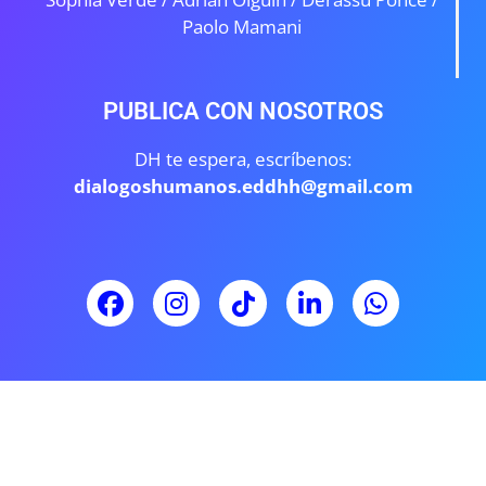
Paolo Mamani
PUBLICA CON NOSOTROS
DH te espera, escríbenos:
dialogoshumanos.eddhh@gmail.com