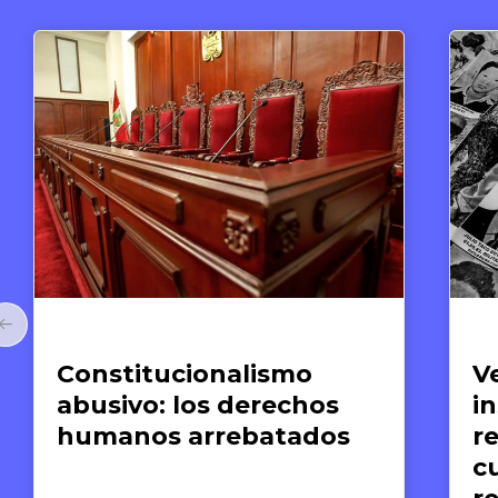
Artículos
Veinte años de silencio
institucional: hacia una
reflexión crítica del
cumplimiento de las