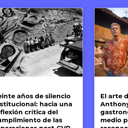
Arte y Derechos Humanos
Arte y De
El arte de compartir:
El ar
Anthony Bourdain y la
repara
gastronomía como
Museo
medio para el
los D