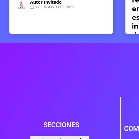
reparaciones post-CVR
en el Perú desde los
estándares del derecho
internacional de los
derechos humanos
Valeria del Pilar Concha
19 DE JUNIO DE 2026
SECCIONES
COM