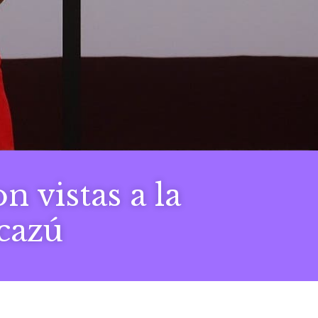
n vistas a la
cazú