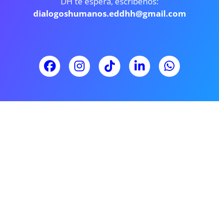
DH te espera, escríbenos:
dialogoshumanos.eddhh@gmail.com